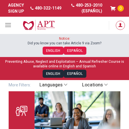
480-253-2010
AGENCY
480-322-1149
0
(ESPAÑOL)
SIGN UP
All Courses
Notice:
Did you know you can take Article 9 via Zoom?
All
Online - Self
Classroom
Zoom
Paced
Courses
Classes
ENGLISH
ESPAÑOL
Preventing Abuse, Neglect and Exploitation – Annual Refresher Course is
available online in English and Spanish
ENGLISH
ESPAÑOL
Languages
Locations
More Filters: