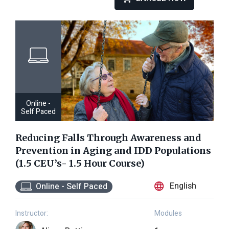
crónicas y las vulnerabilidades únicas asociadas con el
envejecimiento y las poblaciones con IDD. Al finalizar esta
capacitación, los participantes tendrán una comprensión mas
profunda de como ocurren las caídas, porque pueden tener
consecuencias que cambian la vida y como las estrategias de
prevención proactivas pueden proteger la seguridad, la dignidad y la
calidad de vida de las personas a las que apoyan.
Online -
Self Paced
Reducing Falls Through Awareness and
Prevention in Aging and IDD Populations
(1.5 CEU’s- 1.5 Hour Course)
English
Online - Self Paced
Instructor:
Modules