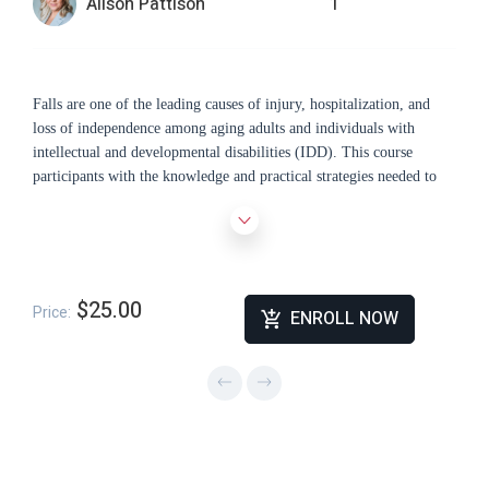
Alison Pattison
1
Falls are one of the leading causes of injury, hospitalization, and
loss of independence among aging adults and individuals with
intellectual and developmental disabilities (IDD). This course
participants with the knowledge and practical strategies needed to
recognize fall risk factors, prevent injuries, and respond
appropriately when falls occur. Participants will explore the
physical, cognitive, medical, and environmental factors that
contribute to fall risk, including muscle weakness, vision
impairment, medication effects, chronic conditions, and the unique
$25.00
Price:
ENROLL NOW
vulnerabilities associated with aging and IDD populations. By the
end of this training, participants will have a deeper understanding of
how falls occur, why they can have life-altering consequences, and
how proactive prevention strategies can protect safety, dignity, and
quality of life for the individuals they support.