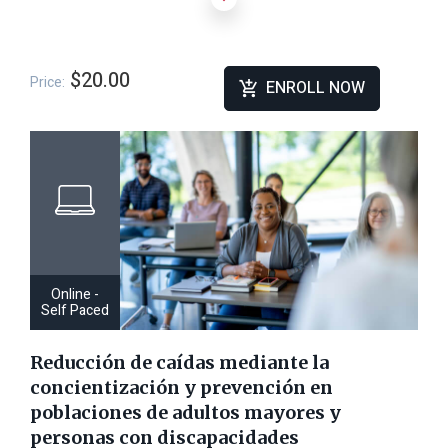
utiliza para aumentar el desempeño laboral, cómo se califican
las verificaciones de Integridad de Tratamiento (TI) y qué
pueden esperar los proveedores durante una verificación de
Integridad de Tratamiento (TI). Este curso está diseñado
$20.00
Price:
ENROLL NOW
específicamente para proveedores de ECA.
Online -
Self Paced
Reducción de caídas mediante la
concientización y prevención en
poblaciones de adultos mayores y
personas con discapacidades