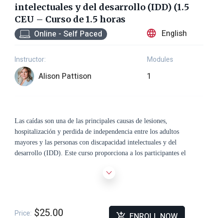
intelectuales y del desarrollo (IDD) (1.5
CEU – Curso de 1.5 horas
English
Online - Self Paced
Instructor:
Modules
Alison Pattison
1
Las caídas son una de las principales causas de lesiones,
hospitalización y perdida de independencia entre los adultos
mayores y las personas con discapacidad intelectuales y del
desarrollo (IDD). Este curso proporciona a los participantes el
conocimiento y las estrategias practicas necesarias para reconocer los
factores de riesgo de caídas, prevenir lesiones y responder
adecuadamente cuando ocurren caídas. Los participantes exploraran
los factores físicos, cognitivos, médicos y ambientales que
contribuyen al riesgo de caídas, incluyendo debilidad muscular,
$25.00
Price:
ENROLL NOW
problemas de visión, efectos de los medicamentos, condiciones