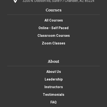
3200 N. Dobson Rd, Suite F7 Chandler, AZ 85224
Courses
All Courses
Online - Self Paced
Classroom Courses
Zoom Classes
About
About Us
Leadership
Instructors
Testimonials
FAQ