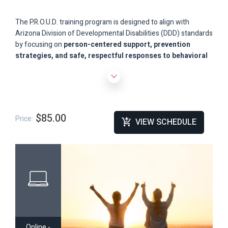
The P.R.O.U.D. training program is designed to align with
Arizona Division of Developmental Disabilities
(DDD) standards
by focusing on
person-centered support, prevention
strategies, and safe, respectful responses to behavioral
challenges
. This training supports compliance with DDD
expectations by promoting
least restrictive interventions
,
reducing the need for physical intervention, and ensuring
services are delivered in a manner that protects the
health,
safety, and well-being
of all individuals.
$85.00
Price:
VIEW SCHEDULE
Online -